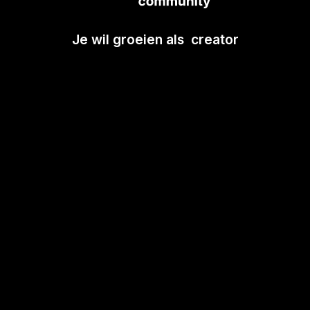
Je wil groeien als creator