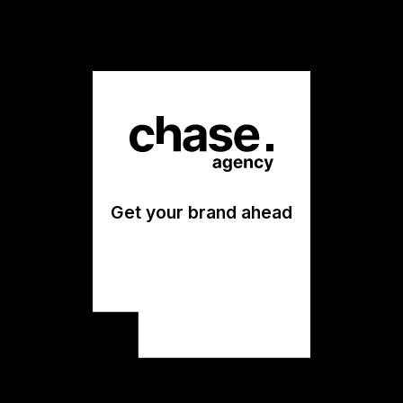
Get your brand ahead