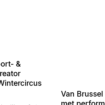
ort- &
creator
Wintercircus
Van Brussel
met perform