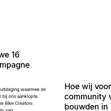
we 16
campagne
Hoe wij voo
e uitdaging waarmee de
community 
 bij ons aanklopte.
se Bike Creators
bouwden in 
ity van