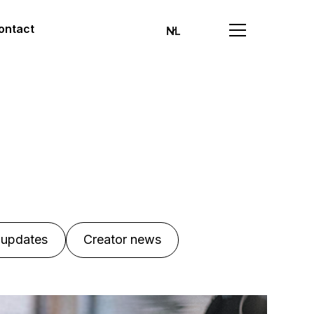
ontact
NL
 updates
Creator news