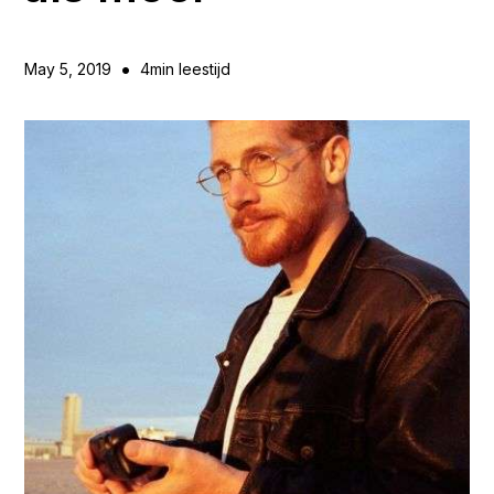
•
May 5, 2019
4
min leestijd